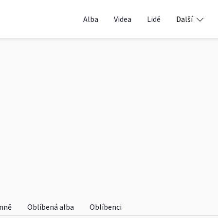
Alba
Videa
Lidé
Další
mně
Oblíbená alba
Oblíbenci