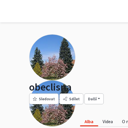
obeclisna
Sledovat
Sdílet
Další
90 alb
42,2k zhlédnutí
Alba
Videa
O 