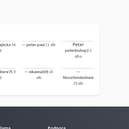
—
Peter
jticka
56
peter-paul
11 alb
lb
peterbishop2
2
alba
—
—
nhere75
9
nikanna039
28
lb
alb
filosofemdoitnew
29 alb
klama
Podpora