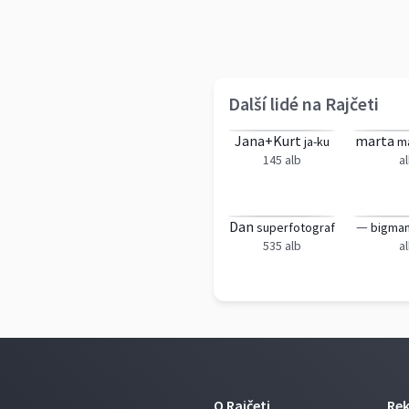
Další lidé na Rajčeti
Jana+Kurt
marta
ja-ku
ma
145 alb
a
Dan
—
superfotograf
bigma
535 alb
a
O Rajčeti
Re